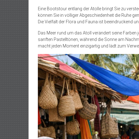
Eine Bootstour entlang der Atolle bringt Sie zu vers
können Sie in völliger Abgeschiedenheit die Ruhe ge
Die Vielfalt der Flora und Fauna ist beeindruckend u
Das Meer rund um das Atoll verändert seine Farben 
sanften Pastelltönen, während die Sonne am Nachmitt
macht jeden Moment einzigartig und lädt zum Verwei