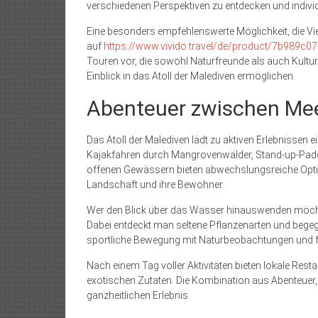
verschiedenen Perspektiven zu entdecken und individ
Eine besonders empfehlenswerte Möglichkeit, die Vie
auf
https://www.vivido.travel/de/product/7b989c
Touren vor, die sowohl Naturfreunde als auch Kult
Einblick in das Atoll der Malediven ermöglichen.
Abenteuer zwischen Mee
Das Atoll der Malediven lädt zu aktiven Erlebnissen 
Kajakfahren durch Mangrovenwälder, Stand-up-Paddl
offenen Gewässern bieten abwechslungsreiche Option
Landschaft und ihre Bewohner.
Wer den Blick über das Wasser hinauswenden möch
Dabei entdeckt man seltene Pflanzenarten und begegn
sportliche Bewegung mit Naturbeobachtungen und fö
Nach einem Tag voller Aktivitäten bieten lokale Res
exotischen Zutaten. Die Kombination aus Abenteuer,
ganzheitlichen Erlebnis.