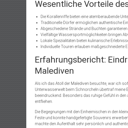
Wesentliche Vorteile des
Die Korallenriffe bieten eine atemberaubende Un
Traditionelle Dörfer ermöglichen authentische Ein
Abgeschiedene Strände und Buchten garantiere
Vielfältige Wassersportmöglichkeiten bringen A
Lokale Spezialitäten bieten kulinarische Erlebnis
Individuelle Touren erlauben maßgeschneiderte 
Erfahrungsbericht: Eindr
Malediven
Als ich das Atoll der Malediven besuchte, war ich so
Unterwasserwelt beim Schnorcheln übertraf meine Er
beeindruckend. Besonders das ruhige Gefühl in den 
entfliehen.
Die Begegnungen mit den Einheimischen in den kleinen
Feste und konnte handgefertigte Souvenirs erwerben,
machte den Aufenthalt sehr persönlich und authenti