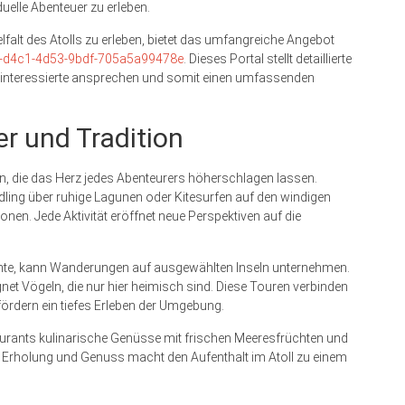
uelle Abenteuer zu erleben.
lfalt des Atolls zu erleben, bietet das umfangreiche Angebot
07-d4c1-4d53-9bdf-705a5a99478e
. Dieses Portal stellt detaillierte
urinteressierte ansprechen und somit einen umfassenden
r und Tradition
ein, die das Herz jedes Abenteurers höherschlagen lassen.
ing über ruhige Lagunen oder Kitesurfen auf den windigen
en. Jede Aktivität eröffnet neue Perspektiven auf die
te, kann Wanderungen auf ausgewählten Inseln unternehmen.
et Vögeln, die nur hier heimisch sind. Diese Touren verbinden
rdern ein tiefes Erleben der Umgebung.
taurants kulinarische Genüsse mit frischen Meeresfrüchten und
 Erholung und Genuss macht den Aufenthalt im Atoll zu einem