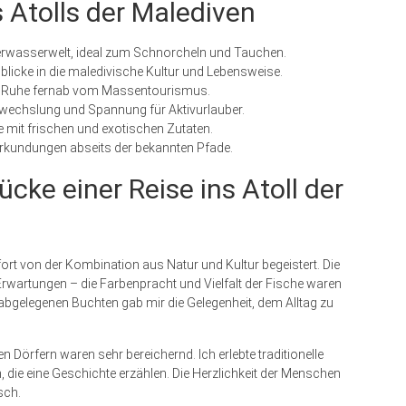
 Atolls der Malediven
terwasserwelt, ideal zum Schnorcheln und Tauchen.
blicke in die maledivische Kultur und Lebensweise.
n Ruhe fernab vom Massentourismus.
bwechslung und Spannung für Aktivurlauber.
se mit frischen und exotischen Zutaten.
Erkundungen abseits der bekannten Pfade.
ücke einer Reise ins Atoll der
fort von der Kombination aus Natur und Kultur begeistert. Die
wartungen – die Farbenpracht und Vielfalt der Fische waren
abgelegenen Buchten gab mir die Gelegenheit, dem Alltag zu
 Dörfern waren sehr bereichernd. Ich erlebte traditionelle
 die eine Geschichte erzählen. Die Herzlichkeit der Menschen
sch.