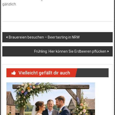
gänzlich.
Beitragsnavigation
Brauereien besuchen – Beertasting in NRW
Frühling: Hier können Sie Erdbeeren pflücken
Vielleicht gefällt dir auch