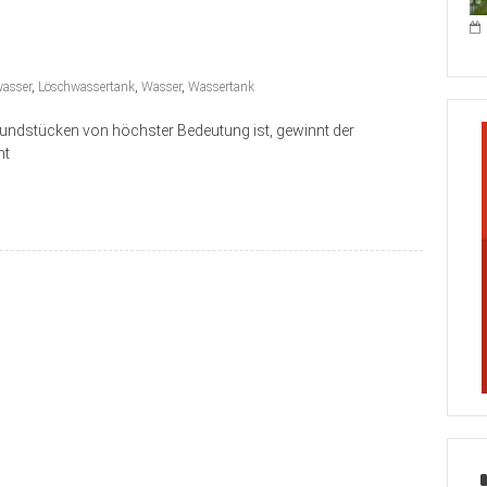
asser
,
Löschwassertank
,
Wasser
,
Wassertank
 Grundstücken von höchster Bedeutung ist, gewinnt der
nt