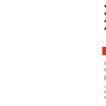
B
L
M
W