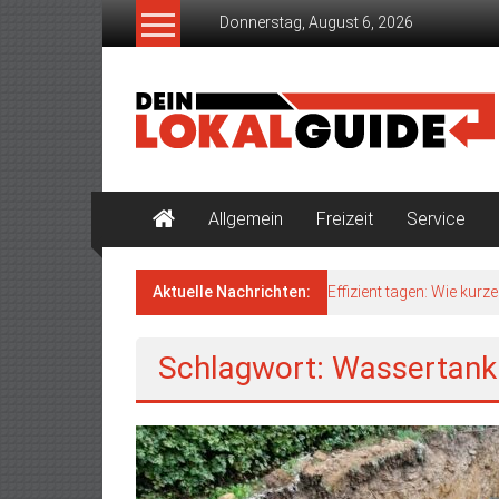
Zum
Donnerstag, August 6, 2026
Inhalt
springen
Dein
Lokalguide
Der
Guide
Allgemein
Freizeit
Service
für
deine
Region
Aktuelle Nachrichten:
Effizient tagen: Wie kur
Schlagwort: Wassertank