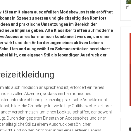
vitäten mit einem ausgefeilten Modebewusstsein eröffnet
ekonnt in Szene zu setzen und gleichzeitig den Komfort
 Ideen und praktische Umsetzungen im Bereich der
und neue Impulse geben. Alte Klassiker treffen auf moderne
ive Accessoires harmonisch kombiniert werden, um einen
eger wirkt und den Anforderungen eines aktiven Lebens
, Schnitten und ausgewählten Schmuckstücken bereichert
abei hilft, den eigenen Stil als lebendigen Ausdruck der
reizeitkleidung
m als auch modisch ansprechend ist, erfordert ein feines
und stilvollen Akzenten, sodass ein harmonisches
ter unterstreicht und gleichzeitig praktische Aspekte nicht
ässt, bildet die Grundlage für vielfältige Outfits, wobei zeitlose
inander verschmelzen, um einen Look zu schaffen, der sowohl
eugt. Durch den gezielten Einsatz von Accessoires und einer
r alltägliche Stil zu einem Ausdruck persönlicher
niert wirkt, und so den Anforderungen eines aktiven Lebens