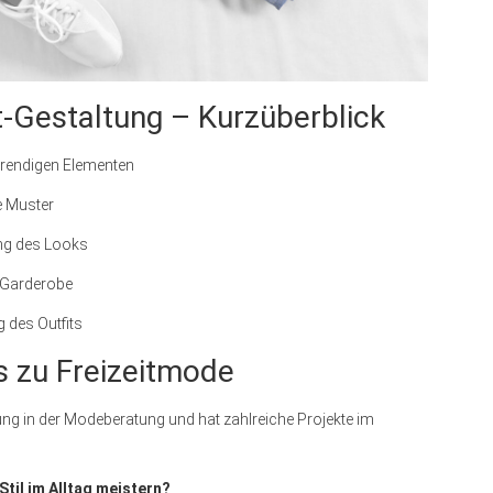
t-Gestaltung – Kurzüberblick
trendigen Elementen
 Muster
ung des Looks
 Garderobe
 des Outfits
s zu Freizeitmode
ung in der Modeberatung und hat zahlreiche Projekte im
til im Alltag meistern?