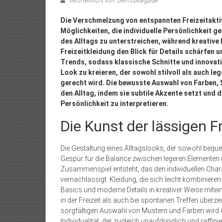
Veröffentlicht von: Dein Lokalguide
Die Verschmelzung von entspannten Freizeitakti
Möglichkeiten, die individuelle Persönlichkeit g
des Alltags zu unterstreichen, während kreative
Freizeitkleidung den Blick für Details schärfen 
Trends, sodass klassische Schnitte und innovat
Look zu kreieren, der sowohl stilvoll als auch l
gerecht wird. Die bewusste Auswahl von Farben
den Alltag, indem sie subtile Akzente setzt und d
Persönlichkeit zu interpretieren.
Die Kunst der lässigen F
Die Gestaltung eines Alltagslooks, der sowohl beque
Gespür für die Balance zwischen legeren Elementen 
Zusammenspiel entsteht, das den individuellen Charak
vernachlässigt. Kleidung, die sich leicht kombinieren l
Basics und moderne Details in kreativer Weise mite
in der Freizeit als auch bei spontanen Treffen überz
sorgfältigen Auswahl von Mustern und Farben wird de
Individualität, der zugleich unaufdringlich und raffi