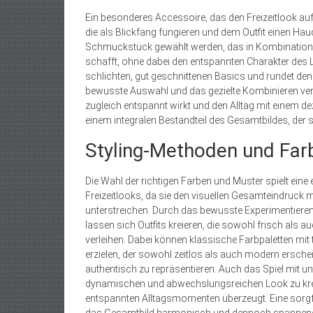
Ein besonderes Accessoire, das den Freizeitlook au
die als Blickfang fungieren und dem Outfit einen Ha
Schmuckstück gewählt werden, das in Kombination m
schafft, ohne dabei den entspannten Charakter des L
schlichten, gut geschnittenen Basics und rundet den 
bewusste Auswahl und das gezielte Kombinieren vers
zugleich entspannt wirkt und den Alltag mit einem d
einem integralen Bestandteil des Gesamtbildes, der su
Styling-Methoden und Fa
Die Wahl der richtigen Farben und Muster spielt ein
Freizeitlooks, da sie den visuellen Gesamteindruck 
unterstreichen. Durch das bewusste Experimentier
lassen sich Outfits kreieren, die sowohl frisch als
verleihen. Dabei können klassische Farbpaletten mit
erzielen, der sowohl zeitlos als auch modern ersche
authentisch zu repräsentieren. Auch das Spiel mit un
dynamischen und abwechslungsreichen Look zu kreier
entspannten Alltagsmomenten überzeugt. Eine sorgf
das Gesamtbild harmonisch und dennoch spannend bl