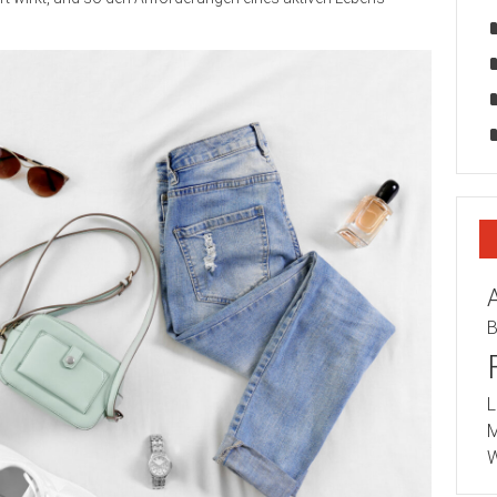
B
L
M
W