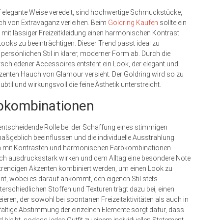
f elegante Weise veredelt, sind hochwertige Schmuckstücke,
uch von Extravaganz verleihen. Beim
Goldring Kaufen
sollte ein
it lässiger Freizeitkleidung einen harmonischen Kontrast
ooks zu beeinträchtigen. Dieser Trend passt ideal zu
persönlichen Stil in klarer, moderner Form ab. Durch die
chiedener Accessoires entsteht ein Look, der elegant und
ezenten Hauch von Glamour versieht. Der Goldring wird so zu
btil und wirkungsvoll die feine Ästhetik unterstreicht.
rbkombinationen
e entscheidende Rolle bei der Schaffung eines stimmigen
maßgeblich beeinflussen und die individuelle Ausstrahlung
en mit Kontrasten und harmonischen Farbkombinationen
 auch ausdrucksstark wirken und dem Alltag eine besondere Note
 trendigen Akzenten kombiniert werden, um einen Look zu
int, wobei es darauf ankommt, den eigenen Stil stets
terschiedlichen Stoffen und Texturen trägt dazu bei, einen
en, der sowohl bei spontanen Freizeitaktivitäten als auch in
ältige Abstimmung der einzelnen Elemente sorgt dafür, dass
eibt, sodass jedes Outfit zu einem individuellen Statement