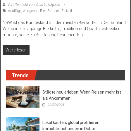
Veröffentlicht von: Dein Lokalguide
Ausflüge
,
Ausgehen
,
Bier
,
Brauerei
,
Freizeit
NRW ist das Bundesland mit den meisten Biersorten in Deutschland.
Wer seine einzigartige Bierkultur, Tradition und Qualität entdecken
möchte, sollte ein Beertasting besuchen. Ein
Weiterlesen
Trends
Städte neu erleben: Wenn Reisen mehr ist
als Ankommen
20/07/2025
Lokal kaufen, global profitieren:
Immobilienchancen in Dubai