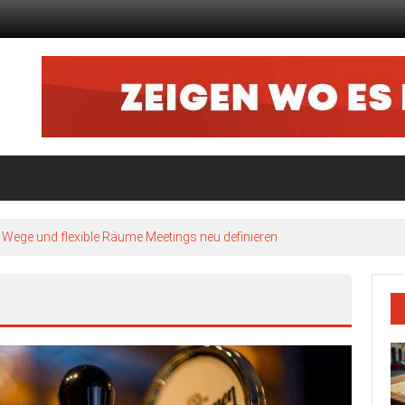
ze Wege und flexible Räume Meetings neu definieren