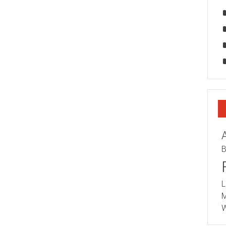
B
L
M
W