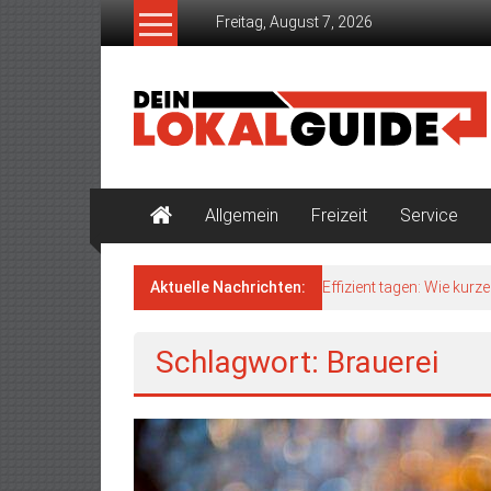
Zum
Freitag, August 7, 2026
Inhalt
springen
Dein
Lokalguide
Der
Guide
Allgemein
Freizeit
Service
für
deine
Region
Aktuelle Nachrichten:
Effizient tagen: Wie kur
Schlagwort: Brauerei