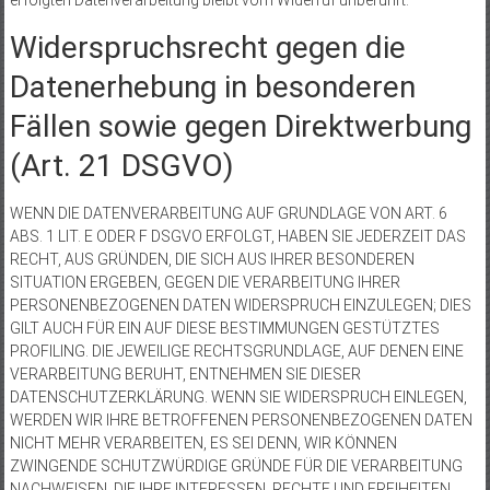
erfolgten Datenverarbeitung bleibt vom Widerruf unberührt.
Widerspruchsrecht gegen die
Datenerhebung in besonderen
Fällen sowie gegen Direktwerbung
(Art. 21 DSGVO)
WENN DIE DATENVERARBEITUNG AUF GRUNDLAGE VON ART. 6
ABS. 1 LIT. E ODER F DSGVO ERFOLGT, HABEN SIE JEDERZEIT DAS
RECHT, AUS GRÜNDEN, DIE SICH AUS IHRER BESONDEREN
SITUATION ERGEBEN, GEGEN DIE VERARBEITUNG IHRER
PERSONENBEZOGENEN DATEN WIDERSPRUCH EINZULEGEN; DIES
GILT AUCH FÜR EIN AUF DIESE BESTIMMUNGEN GESTÜTZTES
PROFILING. DIE JEWEILIGE RECHTSGRUNDLAGE, AUF DENEN EINE
VERARBEITUNG BERUHT, ENTNEHMEN SIE DIESER
DATENSCHUTZERKLÄRUNG. WENN SIE WIDERSPRUCH EINLEGEN,
WERDEN WIR IHRE BETROFFENEN PERSONENBEZOGENEN DATEN
NICHT MEHR VERARBEITEN, ES SEI DENN, WIR KÖNNEN
ZWINGENDE SCHUTZWÜRDIGE GRÜNDE FÜR DIE VERARBEITUNG
NACHWEISEN, DIE IHRE INTERESSEN, RECHTE UND FREIHEITEN