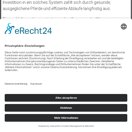
Investition in ein solches System zahlt sich durch gesunde,
ausgeglichene Pferde und effiziente Abläufe langfristig aus.
Dieses Haltungskonzept ist ein zukunftsweisender Weg zu einer
artgerechten und nachhaltigen Pferdehaltung, die den Anforderungen
moderner Tierhaltung gerecht wird.
Essenzielle Tipps für eine
erfolgreiche Offenstall-Weide-
Kombination
Wähle Weidezelte mit atmungsaktiven Materialien, um Hitzestau
und Feuchtigkeitsansammlungen zu vermeiden.
Achte bei der Planung auf ausreichend Schattenflächen, neben
den Zelten, um die Weidenutzung bei hoher Sonneneinstrahlung
zu fördern.
Berücksichtige den natürlichen Laufweg der Pferde, um Zäune
und Unterstände sinnvoll zu platzieren und Stress zu reduzieren.
Setze auf robuste, korrosionsbeständige Rahmen für Weidezelte,
um langfristige Stabilität zu gewährleisten.