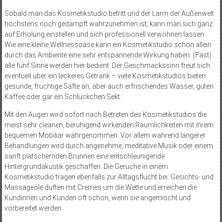
Sobald man das Kosmetikstudio betritt und der Lärm der Außenwelt
höchstens noch gedämpft wahrzunehmen ist, kann man sich ganz
auf Erholung einstellen und sich professionell verwöhnen lassen.
Wie eine kleine Wellnessoase kann ein Kosmetikstudio schon allein
durch das Ambiente eine sehr entspannende Wirkung haben. (Fast)
alle fünf Sinne werden hier bedient. Der Geschmackssinn freut sich
eventuell über ein leckeres Getränk – viele Kosmetikstudios bieten
gesunde, fruchtige Säfte an, aber auch erfrischendes Wasser, guten
Kaffee oder gar ein Schlückchen Sekt.
Mit den Augen wird sofort nach Betreten des Kosmetikstudios die
meist sehr cleanen, beruhigend wirkenden Räumlichkeiten mit ihrem
bequemen Mobiliar wahrgenommen. Vor allem während längerer
Behandlungen wird durch angenehme, meditative Musik oder einem
sanft plätschernden Brunnen eine entschleunigende
Hintergrundakustik geschaffen. Die Gerüche in einem
Kosmetikstudio tragen ebenfalls zur Alltagsflucht bei. Gesichts- und
Massageöle duften mit Cremes um die Wette und erreichen die
Kundinnen und Kunden oft schon, wenn sie angemischt und
vorbereitet werden.