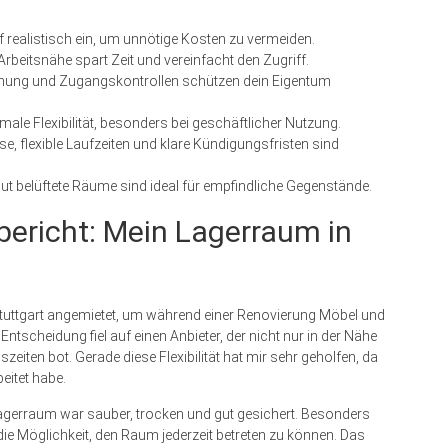
 realistisch ein, um unnötige Kosten zu vermeiden.
rbeitsnähe spart Zeit und vereinfacht den Zugriff.
ung und Zugangskontrollen schützen dein Eigentum
ale Flexibilität, besonders bei geschäftlicher Nutzung.
e, flexible Laufzeiten und klare Kündigungsfristen sind
ut belüftete Räume sind ideal für empfindliche Gegenstände.
bericht: Mein Lagerraum in
Stuttgart angemietet, um während einer Renovierung Möbel und
ntscheidung fiel auf einen Anbieter, der nicht nur in der Nähe
iten bot. Gerade diese Flexibilität hat mir sehr geholfen, da
eitet habe.
agerraum war sauber, trocken und gut gesichert. Besonders
e Möglichkeit, den Raum jederzeit betreten zu können. Das