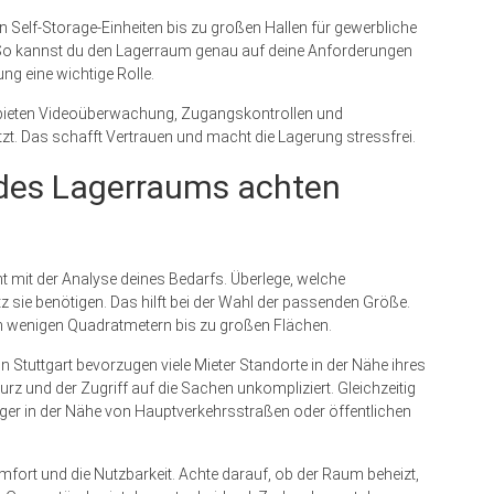
en Self-Storage-Einheiten bis zu großen Hallen für gewerbliche
. So kannst du den Lagerraum genau auf deine Anforderungen
g eine wichtige Rolle.
ger bieten Videoüberwachung, Zugangskontrollen und
t. Das schafft Vertrauen und macht die Lagerung stressfrei.
 des Lagerraums achten
t mit der Analyse deines Bedarfs. Überlege, welche
z sie benötigen. Das hilft bei der Wahl der passenden Größe.
on wenigen Quadratmetern bis zu großen Flächen.
 In Stuttgart bevorzugen viele Mieter Standorte in der Nähe ihres
rz und der Zugriff auf die Sachen unkompliziert. Gleichzeitig
ager in der Nähe von Hauptverkehrsstraßen oder öffentlichen
fort und die Nutzbarkeit. Achte darauf, ob der Raum beheizt,