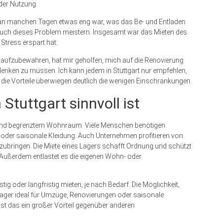
 der Nutzung.
on an manchen Tagen etwas eng war, was das Be- und Entladen
auch dieses Problem meistern. Insgesamt war das Mieten des
 Stress erspart hat.
h aufzubewahren, hat mir geholfen, mich auf die Renovierung
denken zu müssen. Ich kann jedem in Stuttgart nur empfehlen,
die Vorteile überwiegen deutlich die wenigen Einschränkungen.
tuttgart sinnvoll ist
ng und begrenztem Wohnraum. Viele Menschen benötigen
 oder saisonale Kleidung. Auch Unternehmen profitieren von
ubringen. Die Miete eines Lagers schafft Ordnung und schützt
 Außerdem entlastet es die eigenen Wohn- oder
istig oder langfristig mieten, je nach Bedarf. Die Möglichkeit,
Lager ideal für Umzüge, Renovierungen oder saisonale
 ist das ein großer Vorteil gegenüber anderen