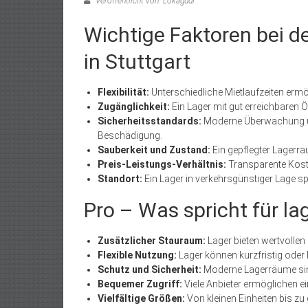
Veröffentlicht von: Lokagudi
Wichtige Faktoren bei 
in Stuttgart
Flexibilität:
Unterschiedliche Mietlaufzeiten ermö
Zugänglichkeit:
Ein Lager mit gut erreichbaren Ö
Sicherheitsstandards:
Moderne Überwachung un
Beschädigung.
Sauberkeit und Zustand:
Ein gepflegter Lagerra
Preis-Leistungs-Verhältnis:
Transparente Koste
Standort:
Ein Lager in verkehrsgünstiger Lage s
Pro – Was spricht für la
Zusätzlicher Stauraum:
Lager bieten wertvolle
Flexible Nutzung:
Lager können kurzfristig oder 
Schutz und Sicherheit:
Moderne Lagerräume sind
Bequemer Zugriff:
Viele Anbieter ermöglichen ei
Vielfältige Größen:
Von kleinen Einheiten bis z