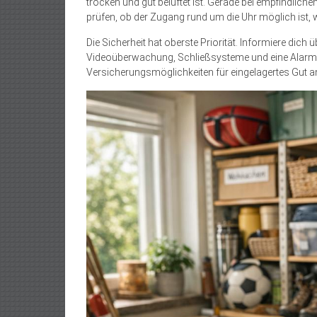
trocken und gut belüftet ist. Gerade bei empfindlic
prüfen, ob der Zugang rund um die Uhr möglich ist, w
Die Sicherheit hat oberste Priorität. Informiere dic
Videoüberwachung, Schließsysteme und eine Alarman
Versicherungsmöglichkeiten für eingelagertes Gut an.