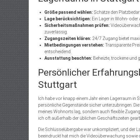
Größe passend wählen:
Schätze den Platzbedarf
Lage berücksichtigen:
Ein Lager in Wohn- oder A
Sicherheitsmaßnahmen prüfen:
Videoüberwach
zuverlässig.
Zugangszeiten klären:
24/7 Zugang bietet maxim
Mietbedingungen verstehen:
Transparente Preis
entscheidend.
Ausstattung beachten:
Beheizte, trockene und g
Persönlicher Erfahrungs
Stuttgart
Ich habe vor knapp einem Jahr einen Lagerraum in 
persönliche Gegenstände sicher unterzubringen. Die E
meines Wohnorts lag, sondern auch flexible Zugangsze
ich oft außerhalb der üblichen Geschäftszeiten gearb
Die Schlüsselübergabe war unkompliziert, und der L
beeindruckt hat mich die Videoüberwachung sowie di