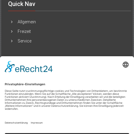
Quick Nav
Allgemein
Freizeit
Service
Beliebte Beiträge
Städte neu erleben: Wenn Reisen mehr ist
als Ankommen
20/07/2025
Lokal kaufen, global profitieren:
Immobilienchancen in Dubai
07/04/2025