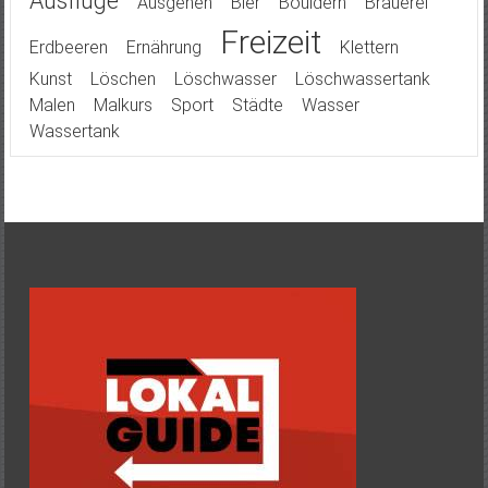
Ausflüge
Ausgehen
Bier
Bouldern
Brauerei
Freizeit
Erdbeeren
Ernährung
Klettern
Kunst
Löschen
Löschwasser
Löschwassertank
Malen
Malkurs
Sport
Städte
Wasser
Wassertank