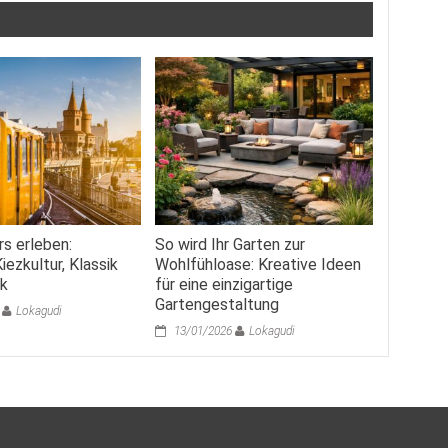
rs erleben:
So wird Ihr Garten zur
ezkultur, Klassik
Wohlfühloase: Kreative Ideen
ik
für eine einzigartige
Gartengestaltung
Lokagudi
13/01/2026
Lokagudi