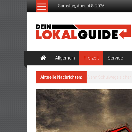
Zum
Samstag, August 8, 2026
Inhalt
springen
Dein
Lokalguide
Der
Guide
Allgemein
Freizeit
Service
für
deine
Region
Aktuelle Nachrichten:
Wenn Schulwege sicher si