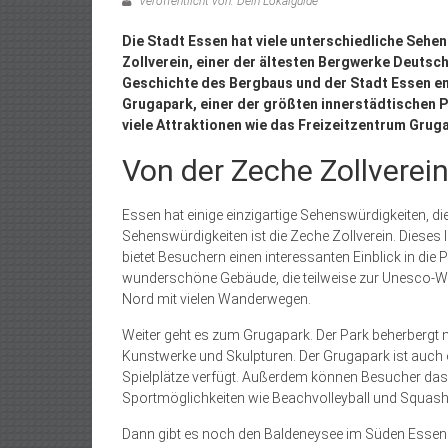
Veröffentlicht von: Dein Lokalguide
Die Stadt Essen hat viele unterschiedliche Sehen
Zollverein, einer der ältesten Bergwerke Deutsc
Geschichte des Bergbaus und der Stadt Essen en
Grugapark, einer der größten innerstädtischen P
viele Attraktionen wie das Freizeitzentrum Gru
Von der Zeche Zollverei
Essen hat einige einzigartige Sehenswürdigkeiten, d
Sehenswürdigkeiten ist die Zeche Zollverein. Dieses 
bietet Besuchern einen interessanten Einblick in die 
wunderschöne Gebäude, die teilweise zur Unesco-We
Nord mit vielen Wanderwegen.
Weiter geht es zum Grugapark. Der Park beherbergt 
Kunstwerke und Skulpturen. Der Grugapark ist auch ei
Spielplätze verfügt. Außerdem können Besucher d
Sportmöglichkeiten wie Beachvolleyball und Squas
Dann gibt es noch den Baldeneysee im Süden Essens