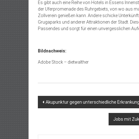
Es gibt auch eine Reihe von Hotels in Essens Innenst
der Uferpromenade des Ruhrgebiets, von wo aus man
Zollverein genießen kann. Andere schicke Unterkünft
Grugaparks und anderer Attraktionen der Stadt. Die
Passendes und sorgt für einen unvergesslichen Aufe
Bildnachweis:
Adobe Stock – dietwalther
Beitragsnavigation
Akupunktur gegen unterschiedliche Erkrankung
Jobs mit Zuk