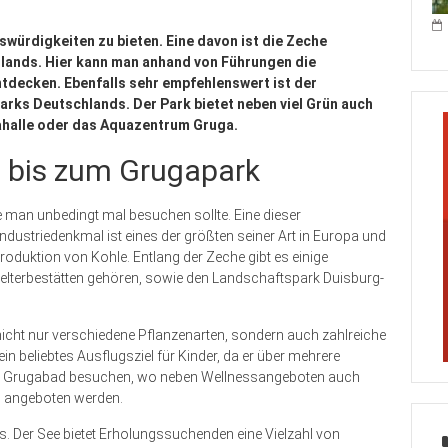
swürdigkeiten zu bieten. Eine davon ist die Zeche
hlands. Hier kann man anhand von Führungen die
tdecken. Ebenfalls sehr empfehlenswert ist der
arks Deutschlands. Der Park bietet neben viel Grün auch
gahalle oder das Aquazentrum Gruga.
n bis zum Grugapark
ie man unbedingt mal besuchen sollte. Eine dieser
Industriedenkmal ist eines der größten seiner Art in Europa und
Produktion von Kohle. Entlang der Zeche gibt es einige
lterbestätten gehören, sowie den Landschaftspark Duisburg-
nicht nur verschiedene Pflanzenarten, sondern auch zahlreiche
n beliebtes Ausflugsziel für Kinder, da er über mehrere
as Grugabad besuchen, wo neben Wellnessangeboten auch
h angeboten werden.
. Der See bietet Erholungssuchenden eine Vielzahl von