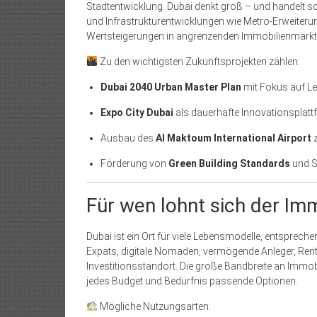
Stadtentwicklung. Dubai denkt groß – und handelt sc
und Infrastrukturentwicklungen wie Metro-Erweiteru
Wertsteigerungen in angrenzenden Immobilienmärkt
Zu den wichtigsten Zukunftsprojekten zählen:
Dubai 2040 Urban Master Plan
mit Fokus auf Le
Expo City Dubai
als dauerhafte Innovationsplat
Ausbau des
Al Maktoum International Airport
z
Förderung von
Green Building Standards
und S
Für wen lohnt sich der Imm
Dubai ist ein Ort für viele Lebensmodelle, entsprechen
Expats, digitale Nomaden, vermögende Anleger, Rent
Investitionsstandort. Die große Bandbreite an Immobil
jedes Budget und Bedürfnis passende Optionen.
Mögliche Nutzungsarten: