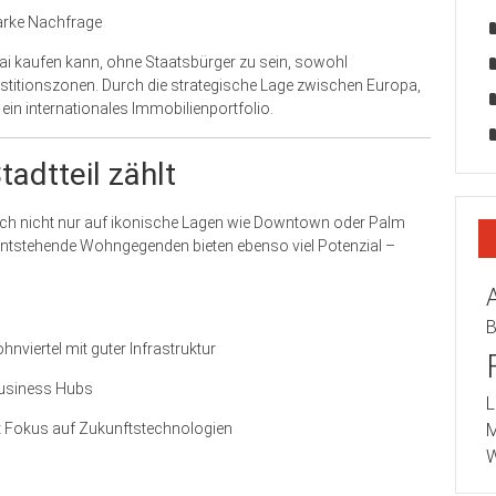
arke Nachfrage
bai kaufen kann, ohne Staatsbürger zu sein, sowohl
titionszonen. Durch die strategische Lage zwischen Europa,
 ein internationales Immobilienportfolio.
adtteil zählt
 sich nicht nur auf ikonische Lagen wie Downtown oder Palm
u entstehende Wohngegenden bieten ebenso viel Potenzial –
B
viertel mit guter Infrastruktur
 Business Hubs
L
it Fokus auf Zukunftstechnologien
M
W