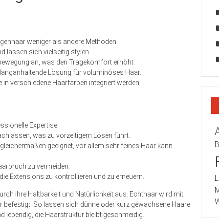
Eigenhaar weniger als andere Methoden.
 lassen sich vielseitig stylen.
fbewegung an, was den Tragekomfort erhöht.
e langanhaltende Lösung für voluminöses Haar.
in verschiedene Haarfarben integriert werden.
ssionelle Expertise.
chlassen, was zu vorzeitigem Lösen führt.
B
 gleichermaßen geeignet, vor allem sehr feines Haar kann
Haarbruch zu vermeiden.
ie Extensions zu kontrollieren und zu erneuern.
L
M
ch ihre Haltbarkeit und Natürlichkeit aus. Echthaar wird mit
W
r befestigt. So lassen sich dünne oder kurz gewachsene Haare
d lebendig, die Haarstruktur bleibt geschmeidig.