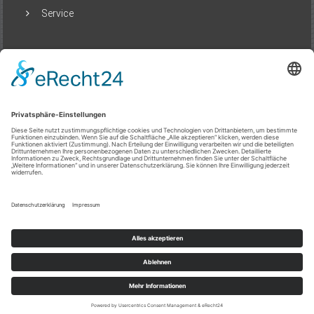
Service
Beliebte Beiträge
Städte neu erleben: Wenn Reisen mehr ist
als Ankommen
20/07/2025
Lokal kaufen, global profitieren:
Immobilienchancen in Dubai
07/04/2025
Copyright © 2026
Dein Lokalguide
. Alle Rechte vorbehalten. Theme:
ColorNews
von ThemeGrill. Präsentiert von
WordPress
.