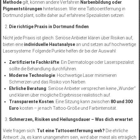
Methode
gilt, können andere Verfahren
Narbenbildung oder
Pigmentstörungen
hinterlassen. Wer eine Tattooentfernung in
Dortmund plant, sollte daher auf erfahrene Spezialisten setzen.
Die richtige Praxis in Dortmund finden
Nicht jede Praxis ist gleich. Seriöse Anbieter klären über Risiken auf,
bieten eine
individuelle Hautanalyse
an und setzen auf hochwertige
Lasersysteme. Folgende Punkte helfen dir bei der Auswahl:
Zertifizierte Fachkräfte
: Ein Dermatologe oder Laserspezialist
sollte die Behandlung durchführen.
Moderne Technologie
: Hochwertige Laser minimieren
Schmerzen und das Risiko von Narben.
Ehrliche Beratung
: Seriöse Anbieter versprechen keine „Wunder“
und klären über mögliche Ergebnisse realistisch auf.
Transparente Kosten
: Eine Sitzung kann zwischen
80 und 300
Euro
kosten – je nach Tattoo-Größe und Farbintensität.
Schmerzen, Risiken und Heilungsdauer – Was dich erwartet
Viele fragen sich:
Tut eine Tattooentfernung weh?
Die ehrliche
Antwort: Ja, es kann unangenehm sein, wird aber meist als erträglich