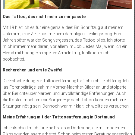
Das Tattoo, das nicht mehr zu mir passte
Mit 19 hielt ich es für eine geniale Idee: Ein Schriftzug auf meinem
Unterarm, eine Zeile aus meinem damaligen Lieblingssong. Fünf
Jahre später war der Song vergessen, das Tattoo blieb. Ich störte
mich immer mehr daran, vor allem im Job. Jedes Mal, wenn ich ein
Hemd mit hochgekrempelten Ärmeln trug, fühlte ich mich
beobachtet.
Recherchen und erste Zweifel
Die Entscheidung zur Tattooentfernung traf ich nicht leichtfertig. Ich
las Forenbeiträge, sah mir Vorher-Nachher-Bilder an und stolperte
über Berichte über Narben und unvollständige Entfernungen. Auch
die Kosten machten mir Sorgen – je nach Tattoo können mehrere
Sitzungen nötig sein. Dennoch war mir klar: Ich wollte es versuchen.
Meine Erfahrung mit der Tattooentfernung in Dortmund
Ich entschied mich für eine Praxis in Dortmund, die mit modernen
Pikosekundenlasern arbeitet. Schon beim ersten Beratungsgespräch