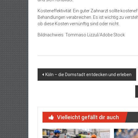
Kosteneffektivität: Ein guter Zahnarzt sollte kosten
Behandlungen verabreichen. Es ist wichtig zu verst
ob diese Kosten vernünftig sind oder nicht.
Bildnachweis: Tommaso Lizzul/Adobe Stock
Beitragsnavigation
Köln – die Domstadt entdecken und erleben
Vielleicht gefällt dir auch