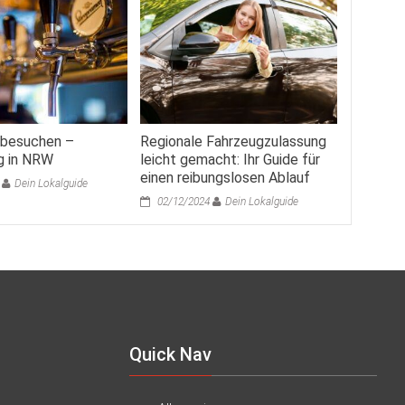
 besuchen –
Regionale Fahrzeugzulassung
g in NRW
leicht gemacht: Ihr Guide für
einen reibungslosen Ablauf
Dein Lokalguide
02/12/2024
Dein Lokalguide
Quick Nav